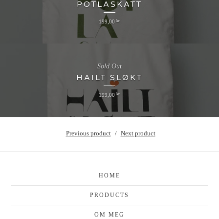
POTLASKATT
199,00
kr
Sold Out
HAILT SLØKT
199,00
kr
Previous product
Next product
HOME
PRODUCTS
OM MEG