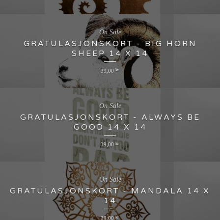
On Sale
GRATULASJONSKORT - BIG HORN
SHEEP 14 X 14
39,00
kr
On Sale
GRATULASJONSKORT - ALWAYS BE
GOOD 14 X 14
39,00
kr
On Sale
GRATULASJONSKORT - MANDALA 14 X
14
39,00
kr