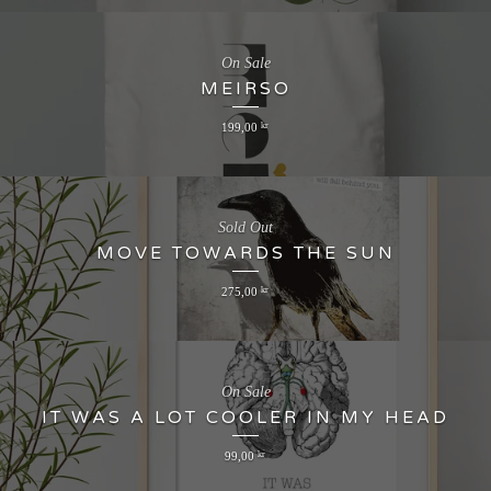
On Sale
MEIRSO
199,00
kr
Sold Out
MOVE TOWARDS THE SUN
275,00
kr
On Sale
IT WAS A LOT COOLER IN MY HEAD
99,00
kr