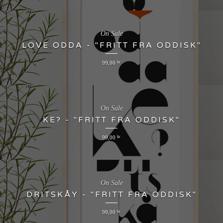
On Sale
LOVE ODDA - "FRITT FRA ODDISK"
99,00
kr
On Sale
KE? - "FRITT FRA ODDISK"
99,00
kr
On Sale
DRITSKÅY - "FRITT FRA ODDISK"
99,00
kr