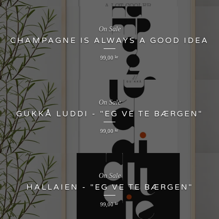
On Sale
CHAMPAGNE IS ALWAYS A GOOD IDEA
99,00
kr
On Sale
GUKKÅ LUDDI - "EG VE TE BÆRGEN"
99,00
kr
On Sale
HALLAIEN - "EG VE TE BÆRGEN"
99,00
kr