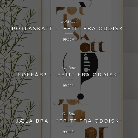
Sold Out
POTLASKATT - "FRITT FRA ODDISK"
99,00
kr
On Sale
KOFFÅR? - "FRITT FRA ODDISK"
99,00
kr
On Sale
JÆLA BRA - "FRITT FRA ODDISK"
99,00
kr