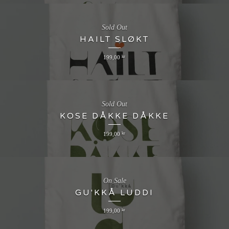
Sold Out
HAILT SLØKT
199,00
kr
Sold Out
KOSE DÅKKE DÅKKE
199,00
kr
On Sale
GU'KKÅ LUDDI
199,00
kr