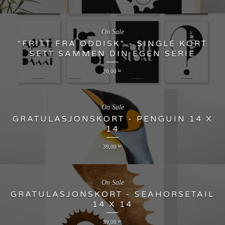
On Sale
"FRITT FRA ODDISK" - SINGLE KORT
SETT SAMMEN DIN EGEN SERIE
20,00
kr
On Sale
GRATULASJONSKORT - PENGUIN 14 X
14
39,00
kr
On Sale
GRATULASJONSKORT - SEAHORSETAIL
14 X 14
39,00
kr