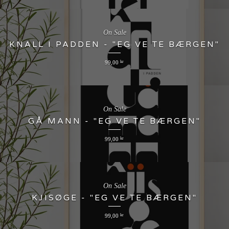
On Sale
KNALL I PADDEN - "EG VE TE BÆRGEN"
99,00
kr
On Sale
GÅ MANN - "EG VE TE BÆRGEN"
99,00
kr
On Sale
KJISØGE - "EG VE TE BÆRGEN"
99,00
kr