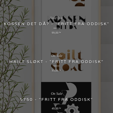
Sold Out
KOSSEN DET DÅ? - "FRITT FRA ODDISK"
99,00
kr
On Sale
HAILT SLØKT - "FRITT FRA ODDISK"
99,00
kr
On Sale
5750 - "FRITT FRA ODDISK"
49,00
kr