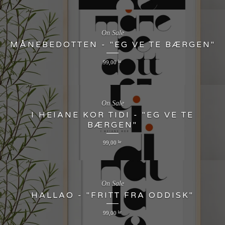
On Sale
MÅNEBEDOTTEN - "EG VE TE BÆRGEN"
99,00
kr
On Sale
I HEIANE KOR TIDI - "EG VE TE
BÆRGEN"
99,00
kr
On Sale
HALLAO - "FRITT FRA ODDISK"
99,00
kr