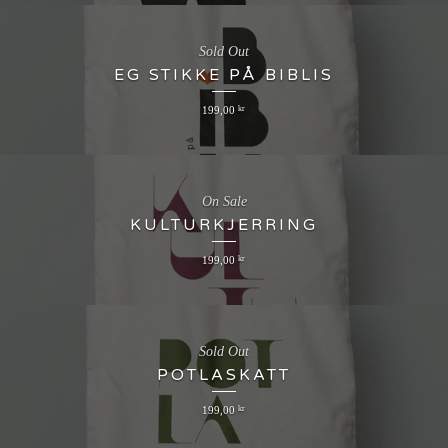
Sold Out
EG STIKKE PÅ BIBLIS
199,00
kr
On Sale
KULTURKJERRING
199,00
kr
Sold Out
POTLASKATT
199,00
kr