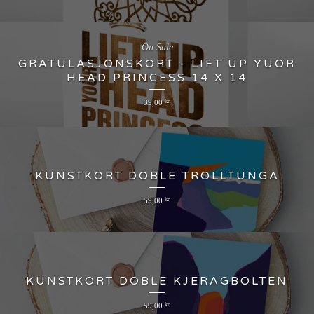
On Sale
GRATULASJONSKORT - LIFT UP YUOR
HEAD PRINCESS 14 X 14
39,00
kr
KUNSTKORT DOBLE TROLLTUNGA
59,00
kr
KUNSTKORT DOBLE KJERAGBOLTEN
59,00
kr