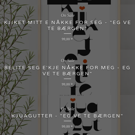
On Sale
KJIKET MITT E NÅKKE FOR SEG - "EG VE
TE BÆRGEN"
99,00
kr
On Sale
BELITE SEG E'KJE NÅKKE FOR MEG - EG
VE TE BÆRGEN"
99,00
kr
On Sale
KJUAGUTTER - "EG VE TE BÆRGEN"
99,00
kr