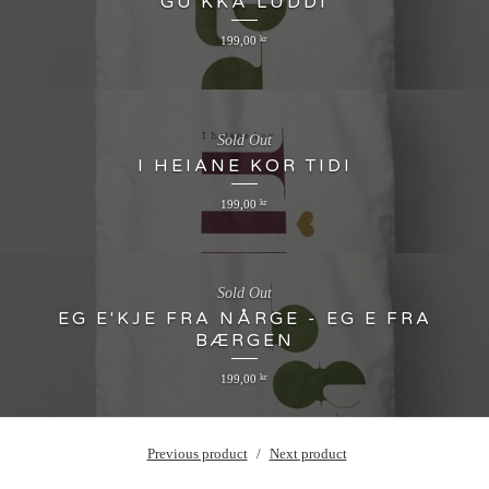
GU'KKÅ LUDDI
199,00
kr
Sold Out
I HEIANE KOR TIDI
199,00
kr
Sold Out
EG E'KJE FRA NÅRGE - EG E FRA
BÆRGEN
199,00
kr
Previous product
Next product