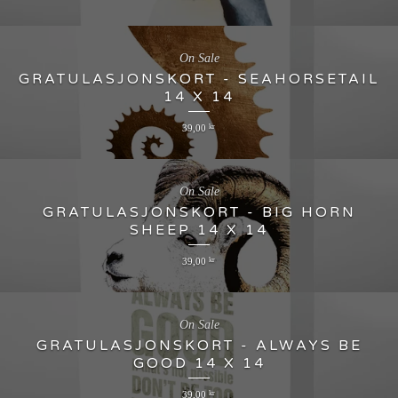
On Sale
GRATULASJONSKORT - SEAHORSETAIL
14 X 14
39,00
kr
On Sale
GRATULASJONSKORT - BIG HORN
SHEEP 14 X 14
39,00
kr
On Sale
GRATULASJONSKORT - ALWAYS BE
GOOD 14 X 14
39,00
kr