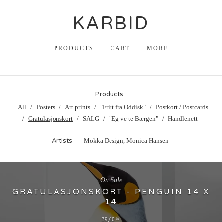
KARBID
PRODUCTS
CART
MORE
Products
All
Posters
Art prints
"Fritt fra Oddisk"
Postkort / Postcards
Gratulasjonskort
SALG
"Eg ve te Bærgen"
Handlenett
Artists
Mokka Design, Monica Hansen
On Sale
GRATULASJONSKORT - PENGUIN 14 X
14
39,00
kr