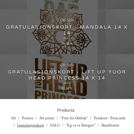
On Sale
GRATULASJONSKORT - MANDALA 14 X
14
39,00
kr
On Sale
GRATULASJONSKORT - LIFT UP YUOR
HEAD PRINCESS 14 X 14
39,00
kr
Products
All
Posters
Art prints
"Fritt fra Oddisk"
Postkort / Postcards
Gratulasjonskort
SALG
"Eg ve te Bærgen"
Handlenett